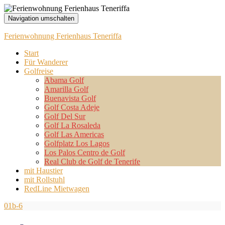
Navigation umschalten
Ferienwohnung Ferienhaus Teneriffa
Start
Für Wanderer
Golfreise
Abama Golf
Amarilla Golf
Buenavista Golf
Golf Costa Adeje
Golf Del Sur
Golf La Rosaleda
Golf Las Americas
Golfplatz Los Lagos
Los Palos Centro de Golf
Real Club de Golf de Tenerife
mit Haustier
mit Rollstuhl
RedLine Mietwagen
01b-6