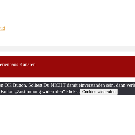
d
erienhaus Kanaren
en OK Button. Solltest Du NICHT damit einverstanden sein, dann verla
 Button „Zustimmung widerrufen“ klickst.
Cookies widerrufen