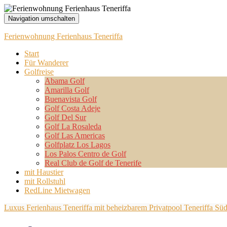
Navigation umschalten
Ferienwohnung Ferienhaus Teneriffa
Start
Für Wanderer
Golfreise
Abama Golf
Amarilla Golf
Buenavista Golf
Golf Costa Adeje
Golf Del Sur
Golf La Rosaleda
Golf Las Americas
Golfplatz Los Lagos
Los Palos Centro de Golf
Real Club de Golf de Tenerife
mit Haustier
mit Rollstuhl
RedLine Mietwagen
Luxus Ferienhaus Teneriffa mit beheizbarem Privatpool Teneriffa Sü