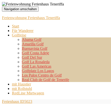
Navigation umschalten
Ferienwohnung Ferienhaus Teneriffa
Start
Für Wanderer
Golfreise
Abama Golf
Amarilla Golf
Buenavista Golf
Golf Costa Adeje
Golf Del Sur
Golf La Rosaleda
Golf Las Americas
Golfplatz Los Lagos
Los Palos Centro de Golf
Real Club de Golf de Tenerife
mit Haustier
mit Rollstuhl
RedLine Mietwagen
Ferienhaus ID5023