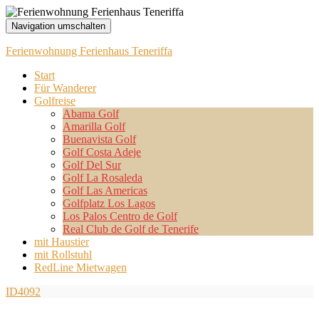
Navigation umschalten
Ferienwohnung Ferienhaus Teneriffa
Start
Für Wanderer
Golfreise
Abama Golf
Amarilla Golf
Buenavista Golf
Golf Costa Adeje
Golf Del Sur
Golf La Rosaleda
Golf Las Americas
Golfplatz Los Lagos
Los Palos Centro de Golf
Real Club de Golf de Tenerife
mit Haustier
mit Rollstuhl
RedLine Mietwagen
ID4092