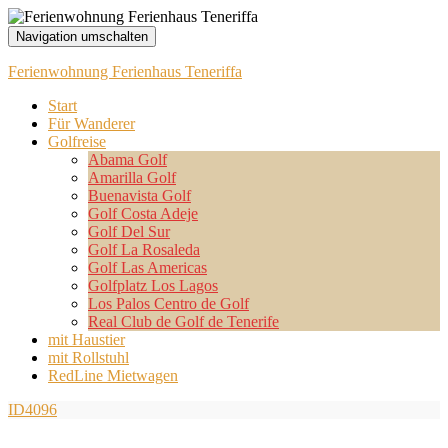
Navigation umschalten
Ferienwohnung Ferienhaus Teneriffa
Start
Für Wanderer
Golfreise
Abama Golf
Amarilla Golf
Buenavista Golf
Golf Costa Adeje
Golf Del Sur
Golf La Rosaleda
Golf Las Americas
Golfplatz Los Lagos
Los Palos Centro de Golf
Real Club de Golf de Tenerife
mit Haustier
mit Rollstuhl
RedLine Mietwagen
ID4096