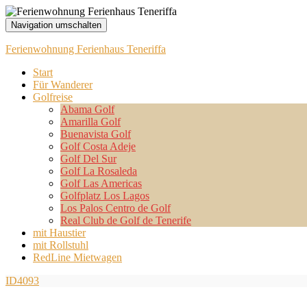
Navigation umschalten
Ferienwohnung Ferienhaus Teneriffa
Start
Für Wanderer
Golfreise
Abama Golf
Amarilla Golf
Buenavista Golf
Golf Costa Adeje
Golf Del Sur
Golf La Rosaleda
Golf Las Americas
Golfplatz Los Lagos
Los Palos Centro de Golf
Real Club de Golf de Tenerife
mit Haustier
mit Rollstuhl
RedLine Mietwagen
ID4093