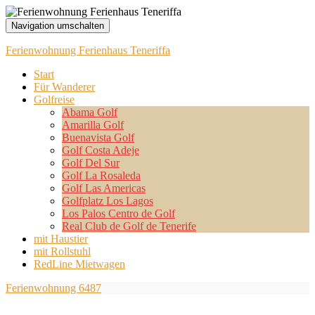
Navigation umschalten
Ferienwohnung Ferienhaus Teneriffa
Start
Für Wanderer
Golfreise
Abama Golf
Amarilla Golf
Buenavista Golf
Golf Costa Adeje
Golf Del Sur
Golf La Rosaleda
Golf Las Americas
Golfplatz Los Lagos
Los Palos Centro de Golf
Real Club de Golf de Tenerife
mit Haustier
mit Rollstuhl
RedLine Mietwagen
Ferienwohnung 6487