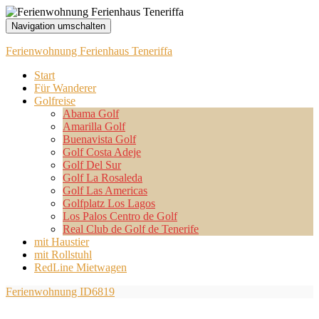
Navigation umschalten
Ferienwohnung Ferienhaus Teneriffa
Start
Für Wanderer
Golfreise
Abama Golf
Amarilla Golf
Buenavista Golf
Golf Costa Adeje
Golf Del Sur
Golf La Rosaleda
Golf Las Americas
Golfplatz Los Lagos
Los Palos Centro de Golf
Real Club de Golf de Tenerife
mit Haustier
mit Rollstuhl
RedLine Mietwagen
Ferienwohnung ID6819