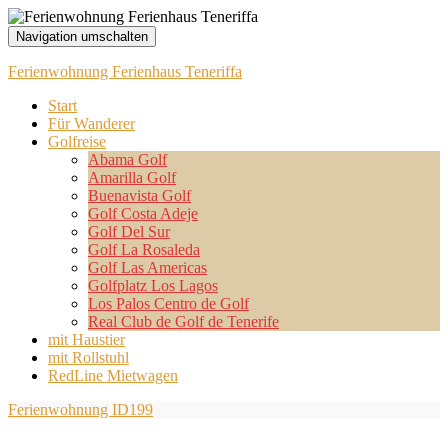
Navigation umschalten
Ferienwohnung Ferienhaus Teneriffa
Start
Für Wanderer
Golfreise
Abama Golf
Amarilla Golf
Buenavista Golf
Golf Costa Adeje
Golf Del Sur
Golf La Rosaleda
Golf Las Americas
Golfplatz Los Lagos
Los Palos Centro de Golf
Real Club de Golf de Tenerife
mit Haustier
mit Rollstuhl
RedLine Mietwagen
Ferienwohnung ID199