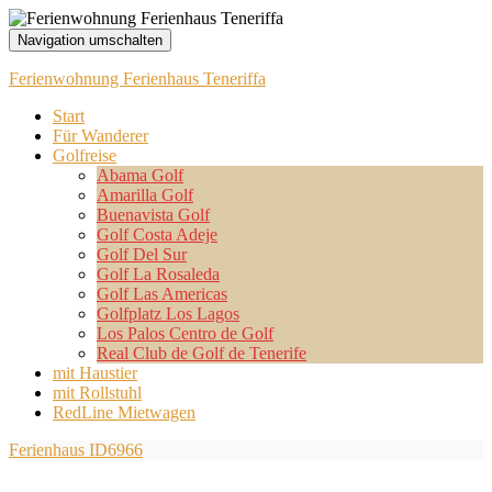
Navigation umschalten
Ferienwohnung Ferienhaus Teneriffa
Start
Für Wanderer
Golfreise
Abama Golf
Amarilla Golf
Buenavista Golf
Golf Costa Adeje
Golf Del Sur
Golf La Rosaleda
Golf Las Americas
Golfplatz Los Lagos
Los Palos Centro de Golf
Real Club de Golf de Tenerife
mit Haustier
mit Rollstuhl
RedLine Mietwagen
Ferienhaus ID6966