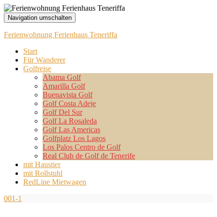
Navigation umschalten
Ferienwohnung Ferienhaus Teneriffa
Start
Für Wanderer
Golfreise
Abama Golf
Amarilla Golf
Buenavista Golf
Golf Costa Adeje
Golf Del Sur
Golf La Rosaleda
Golf Las Americas
Golfplatz Los Lagos
Los Palos Centro de Golf
Real Club de Golf de Tenerife
mit Haustier
mit Rollstuhl
RedLine Mietwagen
001-1