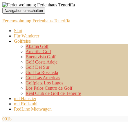
Navigation umschalten
Ferienwohnung Ferienhaus Teneriffa
Start
Für Wanderer
Golfreise
Abama Golf
Amarilla Golf
Buenavista Golf
Golf Costa Adeje
Golf Del Sur
Golf La Rosaleda
Golf Las Americas
Golfplatz Los Lagos
Los Palos Centro de Golf
Real Club de Golf de Tenerife
mit Haustier
mit Rollstuhl
RedLine Mietwagen
001b