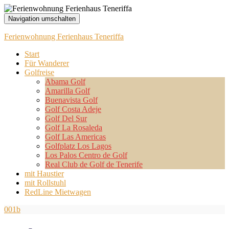
Navigation umschalten
Ferienwohnung Ferienhaus Teneriffa
Start
Für Wanderer
Golfreise
Abama Golf
Amarilla Golf
Buenavista Golf
Golf Costa Adeje
Golf Del Sur
Golf La Rosaleda
Golf Las Americas
Golfplatz Los Lagos
Los Palos Centro de Golf
Real Club de Golf de Tenerife
mit Haustier
mit Rollstuhl
RedLine Mietwagen
001b