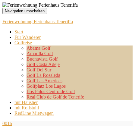
Navigation umschalten
Ferienwohnung Ferienhaus Teneriffa
Start
Für Wanderer
Golfreise
Abama Golf
Amarilla Golf
Buenavista Golf
Golf Costa Adeje
Golf Del Sur
Golf La Rosaleda
Golf Las Americas
Golfplatz Los Lagos
Los Palos Centro de Golf
Real Club de Golf de Tenerife
mit Haustier
mit Rollstuhl
RedLine Mietwagen
001b