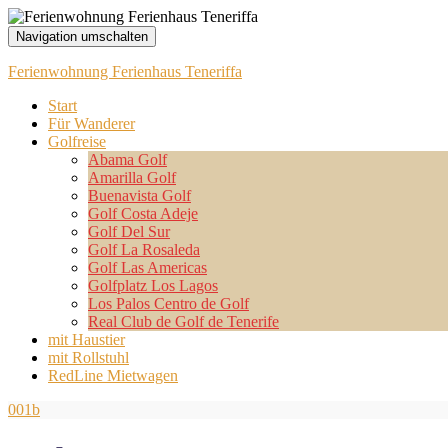
Navigation umschalten
Ferienwohnung Ferienhaus Teneriffa
Start
Für Wanderer
Golfreise
Abama Golf
Amarilla Golf
Buenavista Golf
Golf Costa Adeje
Golf Del Sur
Golf La Rosaleda
Golf Las Americas
Golfplatz Los Lagos
Los Palos Centro de Golf
Real Club de Golf de Tenerife
mit Haustier
mit Rollstuhl
RedLine Mietwagen
001b