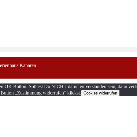
erienhaus Kanaren
en OK Button. Solltest Du NICHT damit einverstanden sein, dann verla
 Button „Zustimmung widerrufen“ klickst.
Cookies widerrufen