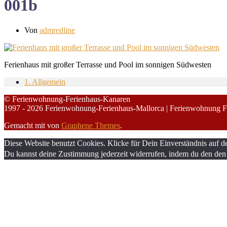
001b
Von
admredline
Ferienhaus mit großer Terrasse und Pool im sonnigen Südwesten
1. Allgemein
© Ferienwohnung-Ferienhaus-Kanaren
1997 - 2026 Ferienwohnung-Ferienhaus-Mallorca | Ferienwohnung F
Gemacht mit
von
Graphene Themes
.
Diese Website benutzt Cookies. Klicke für Dein Einverständnis auf d
Du kannst deine Zustimmung jederzeit widerrufen, indem du den den