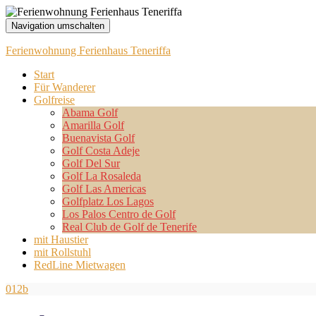
Navigation umschalten
Ferienwohnung Ferienhaus Teneriffa
Start
Für Wanderer
Golfreise
Abama Golf
Amarilla Golf
Buenavista Golf
Golf Costa Adeje
Golf Del Sur
Golf La Rosaleda
Golf Las Americas
Golfplatz Los Lagos
Los Palos Centro de Golf
Real Club de Golf de Tenerife
mit Haustier
mit Rollstuhl
RedLine Mietwagen
012b