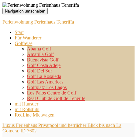
Navigation umschalten
Ferienwohnung Ferienhaus Teneriffa
Start
Für Wanderer
Golfreise
Abama Golf
Amarilla Golf
Buenavista Golf
Golf Costa Adeje
Golf Del Sur
Golf La Rosaleda
Golf Las Americas
Golfplatz Los Lagos
Los Palos Centro de Golf
Real Club de Golf de Tenerife
mit Haustier
mit Rollstuhl
RedLine Mietwagen
Luxus Ferienhaus Privatpool und herrlicher Blick bis nach La
Gomera. ID 7602