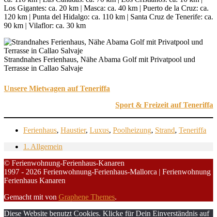
Los Gigantes: ca. 20 km | Masca: ca. 40 km | Puerto de la Cruz: ca.
120 km | Punta del Hidalgo: ca. 110 km | Santa Cruz de Tenerife: ca.
90 km | Vilaflor: ca. 30 km
Strandnahes Ferienhaus, Nähe Abama Golf mit Privatpool und
Terrasse in Callao Salvaje
Unsere Mietwagen auf Teneriffa
Sport & Freizeit auf Teneriffa
Ferienhaus
,
Haustier
,
Luxus
,
Poolheizung
,
Strand
,
Teneriffa
1. Allgemein
© Ferienwohnung-Ferienhaus-Kanaren
1997 - 2026 Ferienwohnung-Ferienhaus-Mallorca | Ferienwohnung
Ferienhaus Kanaren
Gemacht mit
von
Graphene Themes
.
Diese Website benutzt Cookies. Klicke für Dein Einverständnis auf