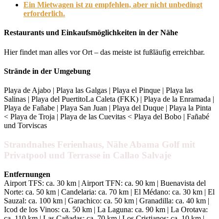
Ein Mietwagen ist zu empfehlen, aber nicht unbedingt
erforderlich.
Restaurants und Einkaufsmöglichkeiten in der Nähe
Hier findet man alles vor Ort – das meiste ist fußläufig erreichbar.
Strände in der Umgebung
Playa de Ajabo | Playa las Galgas | Playa el Pinque | Playa las
Salinas | Playa del PuertitoLa Caleta (FKK) | Playa de la Enramada |
Playa de Fañabe | Playa San Juan | Playa del Duque | Playa la Pinta
< Playa de Troja | Playa de las Cuevitas < Playa del Bobo | Fañabé
und Torviscas
Strandnahes Ferienhaus, Nähe Abama Golf mit
Privatpool und Terrasse in Callao Salvaje
Entfernungen
Airport TFS: ca. 30 km | Airport TFN: ca. 90 km | Buenavista del
Norte: ca. 50 km | Candelaria: ca. 70 km | El Médano: ca. 30 km | El
Sauzal: ca. 100 km | Garachico: ca. 50 km | Granadilla: ca. 40 km |
Icod de los Vinos: ca. 50 km | La Laguna: ca. 90 km | La Orotava:
ca. 110 km | Las Cañadas: ca. 70 km | Los Cristianos: ca. 10 km |