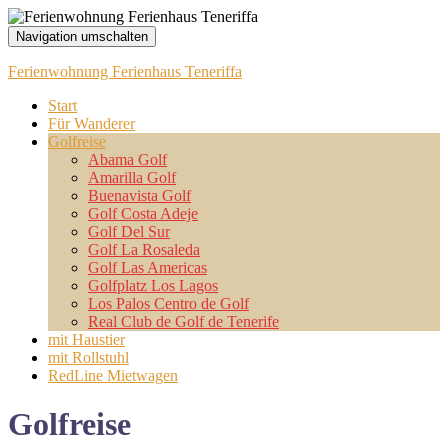
Navigation umschalten
Ferienwohnung Ferienhaus Teneriffa
Start
Für Wanderer
Golfreise
Abama Golf
Amarilla Golf
Buenavista Golf
Golf Costa Adeje
Golf Del Sur
Golf La Rosaleda
Golf Las Americas
Golfplatz Los Lagos
Los Palos Centro de Golf
Real Club de Golf de Tenerife
mit Haustier
mit Rollstuhl
RedLine Mietwagen
Golfreise