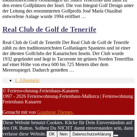
den ersten Golfplätzen der Insel. Die von Integral Golf Design unter
der Leitung des renommierten Golfprofis José María Olazábal
entworfene Anlage wurde 1994 eröffnet …
Real Club de Golf de Tenerife
Real Club de Golf de Tenerife Der Real Club de Golf de Tenerife
zählt zu den traditionsreichsten Golfanlagen Spaniens und ist einer
der ältesten Golfclubs der Kanarischen Inseln. Der Club wurde
1932 gegründet und liegt in Tacoronte im grünen Norden Teneriffas
auf einer Höhe von etwa 600 bis 725 Metern über dem
Meeresspiegel. Dadurch genießen …
1. Allgemein
© Ferienwohnung-Ferienhaus-Kanaren
1997 - 2026 Ferienwohnung-Ferienhaus-Mallorca | Ferienwohnung
Ferienhaus Kanaren
Gemacht mit
von
Graphene Themes
.
Diese Website benutzt Cookies. Klicke für Dein Einverständnis auf
den OK Button. Solltest Du NICHT damit einverstanden sein, dann
verlasse diese Website.
OK
Nein
Datenschutzerklärung