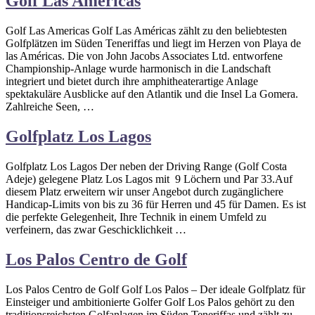
Golf Las Americas
Golf Las Americas Golf Las Américas zählt zu den beliebtesten
Golfplätzen im Süden Teneriffas und liegt im Herzen von Playa de
las Américas. Die von John Jacobs Associates Ltd. entworfene
Championship-Anlage wurde harmonisch in die Landschaft
integriert und bietet durch ihre amphitheaterartige Anlage
spektakuläre Ausblicke auf den Atlantik und die Insel La Gomera.
Zahlreiche Seen, …
Golfplatz Los Lagos
Golfplatz Los Lagos Der neben der Driving Range (Golf Costa
Adeje) gelegene Platz Los Lagos mit 9 Löchern und Par 33.Auf
diesem Platz erweitern wir unser Angebot durch zugänglichere
Handicap-Limits von bis zu 36 für Herren und 45 für Damen. Es ist
die perfekte Gelegenheit, Ihre Technik in einem Umfeld zu
verfeinern, das zwar Geschicklichkeit …
Los Palos Centro de Golf
Los Palos Centro de Golf Golf Los Palos – Der ideale Golfplatz für
Einsteiger und ambitionierte Golfer Golf Los Palos gehört zu den
traditionsreichsten Golfanlagen im Süden Teneriffas und zählt zu