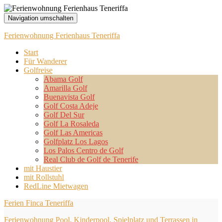
Navigation umschalten
Ferienwohnung Ferienhaus Teneriffa
Start
Für Wanderer
Golfreise
Abama Golf
Amarilla Golf
Buenavista Golf
Golf Costa Adeje
Golf Del Sur
Golf La Rosaleda
Golf Las Americas
Golfplatz Los Lagos
Los Palos Centro de Golf
Real Club de Golf de Tenerife
mit Haustier
mit Rollstuhl
RedLine Mietwagen
Ferien Finca Teneriffa
Ferienwohnung Pool, Kinderpool, Spielplatz und Terrassen in