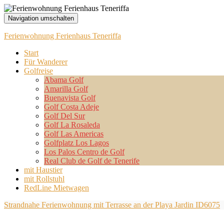
Navigation umschalten
Ferienwohnung Ferienhaus Teneriffa
Start
Für Wanderer
Golfreise
Abama Golf
Amarilla Golf
Buenavista Golf
Golf Costa Adeje
Golf Del Sur
Golf La Rosaleda
Golf Las Americas
Golfplatz Los Lagos
Los Palos Centro de Golf
Real Club de Golf de Tenerife
mit Haustier
mit Rollstuhl
RedLine Mietwagen
Strandnahe Ferienwohnung mit Terrasse an der Playa Jardin ID6075