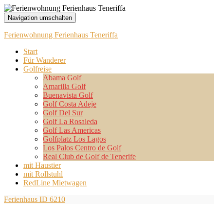
Navigation umschalten
Ferienwohnung Ferienhaus Teneriffa
Start
Für Wanderer
Golfreise
Abama Golf
Amarilla Golf
Buenavista Golf
Golf Costa Adeje
Golf Del Sur
Golf La Rosaleda
Golf Las Americas
Golfplatz Los Lagos
Los Palos Centro de Golf
Real Club de Golf de Tenerife
mit Haustier
mit Rollstuhl
RedLine Mietwagen
Ferienhaus ID 6210