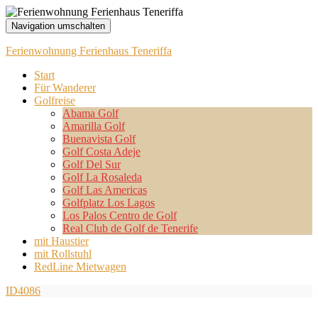
Navigation umschalten
Ferienwohnung Ferienhaus Teneriffa
Start
Für Wanderer
Golfreise
Abama Golf
Amarilla Golf
Buenavista Golf
Golf Costa Adeje
Golf Del Sur
Golf La Rosaleda
Golf Las Americas
Golfplatz Los Lagos
Los Palos Centro de Golf
Real Club de Golf de Tenerife
mit Haustier
mit Rollstuhl
RedLine Mietwagen
ID4086