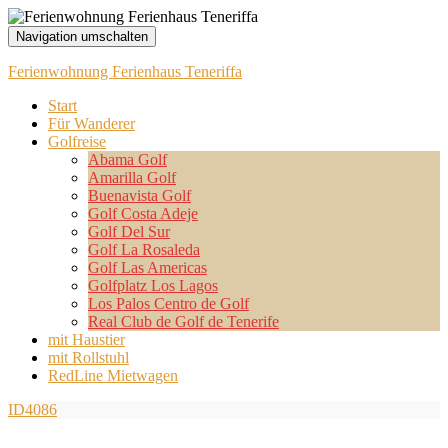
Navigation umschalten
Ferienwohnung Ferienhaus Teneriffa
Start
Für Wanderer
Golfreise
Abama Golf
Amarilla Golf
Buenavista Golf
Golf Costa Adeje
Golf Del Sur
Golf La Rosaleda
Golf Las Americas
Golfplatz Los Lagos
Los Palos Centro de Golf
Real Club de Golf de Tenerife
mit Haustier
mit Rollstuhl
RedLine Mietwagen
ID4086