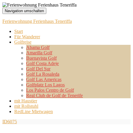
Navigation umschalten
Ferienwohnung Ferienhaus Teneriffa
Start
Für Wanderer
Golfreise
Abama Golf
Amarilla Golf
Buenavista Golf
Golf Costa Adeje
Golf Del Sur
Golf La Rosaleda
Golf Las Americas
Golfplatz Los Lagos
Los Palos Centro de Golf
Real Club de Golf de Tenerife
mit Haustier
mit Rollstuhl
RedLine Mietwagen
ID6075