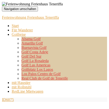
Navigation umschalten
Ferienwohnung Ferienhaus Teneriffa
Start
Für Wanderer
Golfreise
Abama Golf
Amarilla Golf
Buenavista Golf
Golf Costa Adeje
Golf Del Sur
Golf La Rosaleda
Golf Las Americas
Golfplatz Los Lagos
Los Palos Centro de Golf
Real Club de Golf de Tenerife
mit Haustier
mit Rollstuhl
RedLine Mietwagen
ID6075