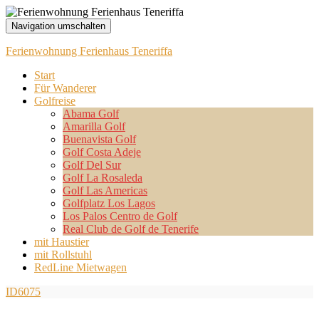
Navigation umschalten
Ferienwohnung Ferienhaus Teneriffa
Start
Für Wanderer
Golfreise
Abama Golf
Amarilla Golf
Buenavista Golf
Golf Costa Adeje
Golf Del Sur
Golf La Rosaleda
Golf Las Americas
Golfplatz Los Lagos
Los Palos Centro de Golf
Real Club de Golf de Tenerife
mit Haustier
mit Rollstuhl
RedLine Mietwagen
ID6075