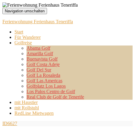
Navigation umschalten
Ferienwohnung Ferienhaus Teneriffa
Start
Für Wanderer
Golfreise
Abama Golf
Amarilla Golf
Buenavista Golf
Golf Costa Adeje
Golf Del Sur
Golf La Rosaleda
Golf Las Americas
Golfplatz Los Lagos
Los Palos Centro de Golf
Real Club de Golf de Tenerife
mit Haustier
mit Rollstuhl
RedLine Mietwagen
ID6627