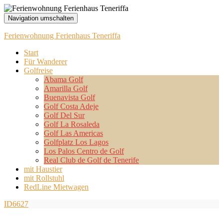
Navigation umschalten
Ferienwohnung Ferienhaus Teneriffa
Start
Für Wanderer
Golfreise
Abama Golf
Amarilla Golf
Buenavista Golf
Golf Costa Adeje
Golf Del Sur
Golf La Rosaleda
Golf Las Americas
Golfplatz Los Lagos
Los Palos Centro de Golf
Real Club de Golf de Tenerife
mit Haustier
mit Rollstuhl
RedLine Mietwagen
ID6627