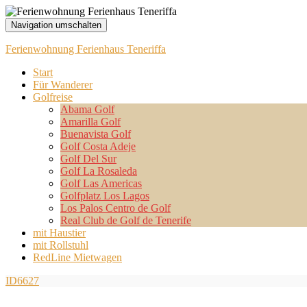
Navigation umschalten
Ferienwohnung Ferienhaus Teneriffa
Start
Für Wanderer
Golfreise
Abama Golf
Amarilla Golf
Buenavista Golf
Golf Costa Adeje
Golf Del Sur
Golf La Rosaleda
Golf Las Americas
Golfplatz Los Lagos
Los Palos Centro de Golf
Real Club de Golf de Tenerife
mit Haustier
mit Rollstuhl
RedLine Mietwagen
ID6627