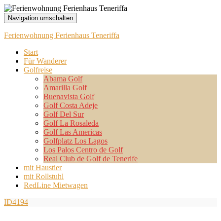
Navigation umschalten
Ferienwohnung Ferienhaus Teneriffa
Start
Für Wanderer
Golfreise
Abama Golf
Amarilla Golf
Buenavista Golf
Golf Costa Adeje
Golf Del Sur
Golf La Rosaleda
Golf Las Americas
Golfplatz Los Lagos
Los Palos Centro de Golf
Real Club de Golf de Tenerife
mit Haustier
mit Rollstuhl
RedLine Mietwagen
ID4194