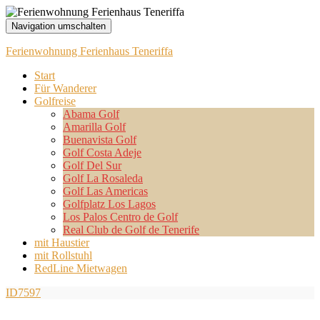
Navigation umschalten
Ferienwohnung Ferienhaus Teneriffa
Start
Für Wanderer
Golfreise
Abama Golf
Amarilla Golf
Buenavista Golf
Golf Costa Adeje
Golf Del Sur
Golf La Rosaleda
Golf Las Americas
Golfplatz Los Lagos
Los Palos Centro de Golf
Real Club de Golf de Tenerife
mit Haustier
mit Rollstuhl
RedLine Mietwagen
ID7597