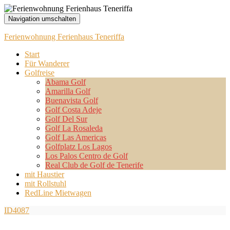
Navigation umschalten
Ferienwohnung Ferienhaus Teneriffa
Start
Für Wanderer
Golfreise
Abama Golf
Amarilla Golf
Buenavista Golf
Golf Costa Adeje
Golf Del Sur
Golf La Rosaleda
Golf Las Americas
Golfplatz Los Lagos
Los Palos Centro de Golf
Real Club de Golf de Tenerife
mit Haustier
mit Rollstuhl
RedLine Mietwagen
ID4087