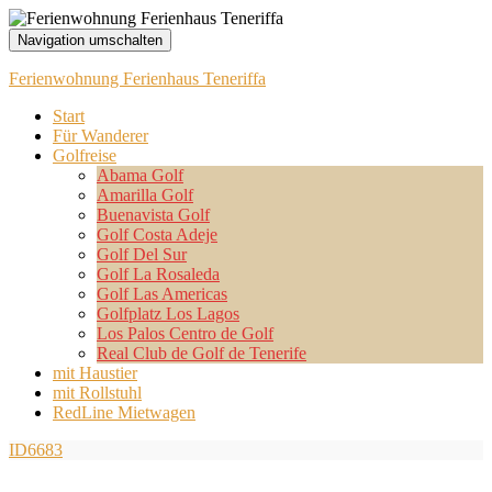
Navigation umschalten
Ferienwohnung Ferienhaus Teneriffa
Start
Für Wanderer
Golfreise
Abama Golf
Amarilla Golf
Buenavista Golf
Golf Costa Adeje
Golf Del Sur
Golf La Rosaleda
Golf Las Americas
Golfplatz Los Lagos
Los Palos Centro de Golf
Real Club de Golf de Tenerife
mit Haustier
mit Rollstuhl
RedLine Mietwagen
ID6683