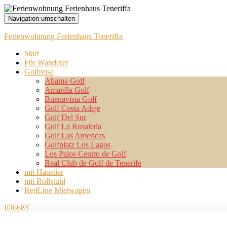
Navigation umschalten
Ferienwohnung Ferienhaus Teneriffa
Start
Für Wanderer
Golfreise
Abama Golf
Amarilla Golf
Buenavista Golf
Golf Costa Adeje
Golf Del Sur
Golf La Rosaleda
Golf Las Americas
Golfplatz Los Lagos
Los Palos Centro de Golf
Real Club de Golf de Tenerife
mit Haustier
mit Rollstuhl
RedLine Mietwagen
ID6683