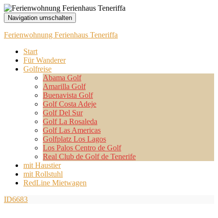
Navigation umschalten
Ferienwohnung Ferienhaus Teneriffa
Start
Für Wanderer
Golfreise
Abama Golf
Amarilla Golf
Buenavista Golf
Golf Costa Adeje
Golf Del Sur
Golf La Rosaleda
Golf Las Americas
Golfplatz Los Lagos
Los Palos Centro de Golf
Real Club de Golf de Tenerife
mit Haustier
mit Rollstuhl
RedLine Mietwagen
ID6683