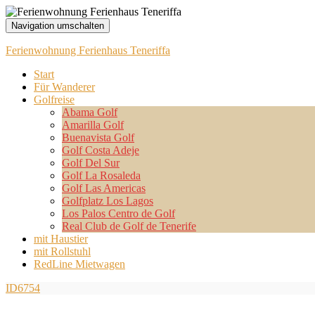
Navigation umschalten
Ferienwohnung Ferienhaus Teneriffa
Start
Für Wanderer
Golfreise
Abama Golf
Amarilla Golf
Buenavista Golf
Golf Costa Adeje
Golf Del Sur
Golf La Rosaleda
Golf Las Americas
Golfplatz Los Lagos
Los Palos Centro de Golf
Real Club de Golf de Tenerife
mit Haustier
mit Rollstuhl
RedLine Mietwagen
ID6754