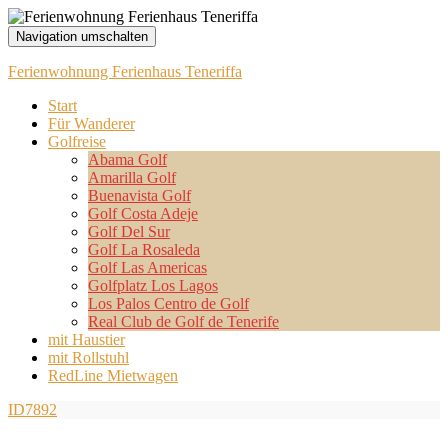
Navigation umschalten
Ferienwohnung Ferienhaus Teneriffa
Start
Für Wanderer
Golfreise
Abama Golf
Amarilla Golf
Buenavista Golf
Golf Costa Adeje
Golf Del Sur
Golf La Rosaleda
Golf Las Americas
Golfplatz Los Lagos
Los Palos Centro de Golf
Real Club de Golf de Tenerife
mit Haustier
mit Rollstuhl
RedLine Mietwagen
ID7892