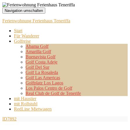
Navigation umschalten
Ferienwohnung Ferienhaus Teneriffa
Start
Für Wanderer
Golfreise
Abama Golf
Amarilla Golf
Buenavista Golf
Golf Costa Adeje
Golf Del Sur
Golf La Rosaleda
Golf Las Americas
Golfplatz Los Lagos
Los Palos Centro de Golf
Real Club de Golf de Tenerife
mit Haustier
mit Rollstuhl
RedLine Mietwagen
ID7892