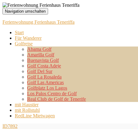
Navigation umschalten
Ferienwohnung Ferienhaus Teneriffa
Start
Für Wanderer
Golfreise
Abama Golf
Amarilla Golf
Buenavista Golf
Golf Costa Adeje
Golf Del Sur
Golf La Rosaleda
Golf Las Americas
Golfplatz Los Lagos
Los Palos Centro de Golf
Real Club de Golf de Tenerife
mit Haustier
mit Rollstuhl
RedLine Mietwagen
ID7892