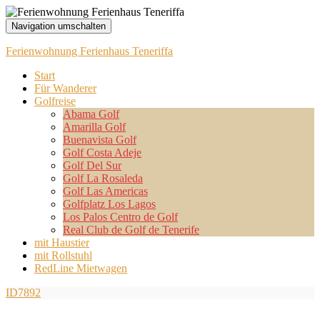
Navigation umschalten
Ferienwohnung Ferienhaus Teneriffa
Start
Für Wanderer
Golfreise
Abama Golf
Amarilla Golf
Buenavista Golf
Golf Costa Adeje
Golf Del Sur
Golf La Rosaleda
Golf Las Americas
Golfplatz Los Lagos
Los Palos Centro de Golf
Real Club de Golf de Tenerife
mit Haustier
mit Rollstuhl
RedLine Mietwagen
ID7892