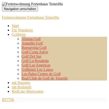
Navigation umschalten
Ferienwohnung Ferienhaus Teneriffa
Start
Für Wanderer
Golfreise
Abama Golf
Amarilla Golf
Buenavista Golf
Golf Costa Adeje
Golf Del Sur
Golf La Rosaleda
Golf Las Americas
Golfplatz Los Lagos
Los Palos Centro de Golf
Real Club de Golf de Tenerife
mit Haustier
mit Rollstuhl
RedLine Mietwagen
ID7756