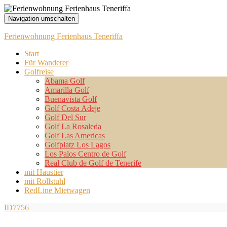
Navigation umschalten
Ferienwohnung Ferienhaus Teneriffa
Start
Für Wanderer
Golfreise
Abama Golf
Amarilla Golf
Buenavista Golf
Golf Costa Adeje
Golf Del Sur
Golf La Rosaleda
Golf Las Americas
Golfplatz Los Lagos
Los Palos Centro de Golf
Real Club de Golf de Tenerife
mit Haustier
mit Rollstuhl
RedLine Mietwagen
ID7756