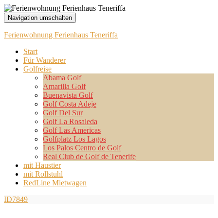
Navigation umschalten
Ferienwohnung Ferienhaus Teneriffa
Start
Für Wanderer
Golfreise
Abama Golf
Amarilla Golf
Buenavista Golf
Golf Costa Adeje
Golf Del Sur
Golf La Rosaleda
Golf Las Americas
Golfplatz Los Lagos
Los Palos Centro de Golf
Real Club de Golf de Tenerife
mit Haustier
mit Rollstuhl
RedLine Mietwagen
ID7849