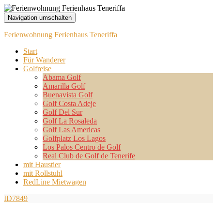
Navigation umschalten
Ferienwohnung Ferienhaus Teneriffa
Start
Für Wanderer
Golfreise
Abama Golf
Amarilla Golf
Buenavista Golf
Golf Costa Adeje
Golf Del Sur
Golf La Rosaleda
Golf Las Americas
Golfplatz Los Lagos
Los Palos Centro de Golf
Real Club de Golf de Tenerife
mit Haustier
mit Rollstuhl
RedLine Mietwagen
ID7849