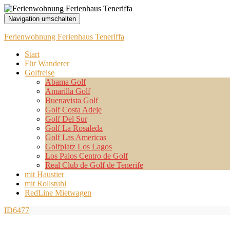
Navigation umschalten
Ferienwohnung Ferienhaus Teneriffa
Start
Für Wanderer
Golfreise
Abama Golf
Amarilla Golf
Buenavista Golf
Golf Costa Adeje
Golf Del Sur
Golf La Rosaleda
Golf Las Americas
Golfplatz Los Lagos
Los Palos Centro de Golf
Real Club de Golf de Tenerife
mit Haustier
mit Rollstuhl
RedLine Mietwagen
ID6477