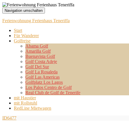
Navigation umschalten
Ferienwohnung Ferienhaus Teneriffa
Start
Für Wanderer
Golfreise
Abama Golf
Amarilla Golf
Buenavista Golf
Golf Costa Adeje
Golf Del Sur
Golf La Rosaleda
Golf Las Americas
Golfplatz Los Lagos
Los Palos Centro de Golf
Real Club de Golf de Tenerife
mit Haustier
mit Rollstuhl
RedLine Mietwagen
ID6477