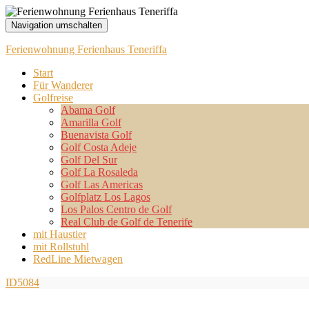
Navigation umschalten
Ferienwohnung Ferienhaus Teneriffa
Start
Für Wanderer
Golfreise
Abama Golf
Amarilla Golf
Buenavista Golf
Golf Costa Adeje
Golf Del Sur
Golf La Rosaleda
Golf Las Americas
Golfplatz Los Lagos
Los Palos Centro de Golf
Real Club de Golf de Tenerife
mit Haustier
mit Rollstuhl
RedLine Mietwagen
ID5084