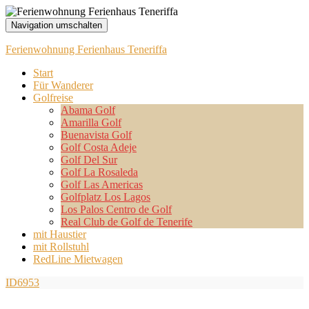
Navigation umschalten
Ferienwohnung Ferienhaus Teneriffa
Start
Für Wanderer
Golfreise
Abama Golf
Amarilla Golf
Buenavista Golf
Golf Costa Adeje
Golf Del Sur
Golf La Rosaleda
Golf Las Americas
Golfplatz Los Lagos
Los Palos Centro de Golf
Real Club de Golf de Tenerife
mit Haustier
mit Rollstuhl
RedLine Mietwagen
ID6953