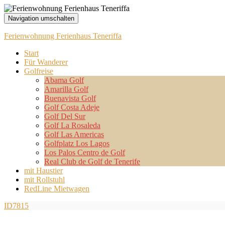
Navigation umschalten
Ferienwohnung Ferienhaus Teneriffa
Start
Für Wanderer
Golfreise
Abama Golf
Amarilla Golf
Buenavista Golf
Golf Costa Adeje
Golf Del Sur
Golf La Rosaleda
Golf Las Americas
Golfplatz Los Lagos
Los Palos Centro de Golf
Real Club de Golf de Tenerife
mit Haustier
mit Rollstuhl
RedLine Mietwagen
ID7815