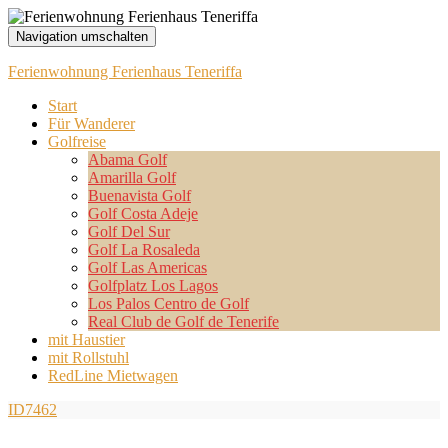
Navigation umschalten
Ferienwohnung Ferienhaus Teneriffa
Start
Für Wanderer
Golfreise
Abama Golf
Amarilla Golf
Buenavista Golf
Golf Costa Adeje
Golf Del Sur
Golf La Rosaleda
Golf Las Americas
Golfplatz Los Lagos
Los Palos Centro de Golf
Real Club de Golf de Tenerife
mit Haustier
mit Rollstuhl
RedLine Mietwagen
ID7462